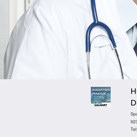
H
D
Sp
92
Tel