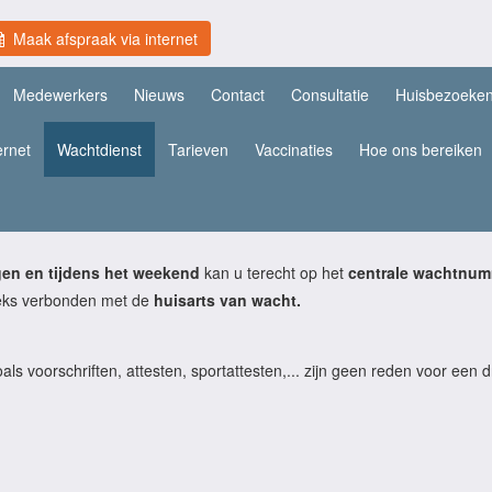
Maak afspraak via internet
Medewerkers
Nieuws
Contact
Consultatie
Huisbezoeke
ernet
Wachtdienst
Tarieven
Vaccinaties
Hoe ons bereiken
gen en tijdens het weekend
kan u terecht op het
centrale wachtnum
eks verbonden met de
huisarts van wacht.
als voorschriften, attesten, sportattesten,... zijn geen reden voor een